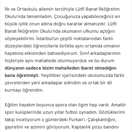
İlk ve Ortaokulu ailemin tercihiyle Lütfi Banat İlköğretim
Okulu’nda tamamladım. Çocuğunuza yapabileceğiniz en
büyük iyilik onun adına doğru kararlar almanızdır. Lütfi
Banat İlköğretim Okulu’nda okumanın ufkumu açtığını
söyleyebilirim. İstanbul’un çeşitli noktalarından farklı
düzeylerdeki öğrencilerle birlikte aynı ortamda olmanın
hayatıma etkisinden bahsediyorum. Sınıf arkadaşlarımın
hiçbiriyle aynı mahallede oturmuyorduk ve bu durum
dünyanın sadece bizim mahalleden ibaret olmadığını
bana öğretmişti.
Yeşillikler içerisindeki okulumuzda farklı
çevrelerden yeni arkadaşlar edindim ve ortak bir dil
kurmayı öğrendim.
Eğitim hayatım boyunca spora olan ilgim hep vardı. Amatör
spor kulüplerinde uzun yıllar futbol oynadım. Gözlüklerimi
takıp inceliyorum o günlerdeki Furkan’ı. Çalışkanlığını,
gayretini ve azimini görüyorum. Kaptanlık pozu bandını