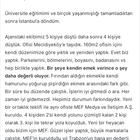
Üniversite eğitimimi ve birçok yaşanmışlığı tamamladıktan
sonra İstanbul’a döndüm.
Ajanstaki ekibimiz 5 kişiye düştü daha sonra 4 kişiye
düştük. Ofisi Mecidiyeköy’e taşıdık. 160m2 ofisin içini
kendi düzenimize göre yıktık ve yeniden yaptık. Evet biz
yaptık. Parkelerini, bölmelerini, boyasını, badanasını vs
hep birlikte yaptık.
Bir şeye kendin emek verince o şey
daha değerli oluyor.
Fırından aldığın ekmekle kendi
hamurunu yoğurup pişirdiğin ekmek arasındaki fark gibi.
Bir süre bu düzende çalıştık. İşlerin iyi gitmedi o ara. Her
zaman iyi gidemezdi. Hepimiz durumun farkındaydık. Yeni
bir ortaklık teklifi ile aynı ofiste MEF Medya ve İletişim A.Ş.
kuruldu. 4 kişiden 2’si kendi yolunu çizmişti kalan 2 kişi
olarak 3. kişi ile tekrar yola koyulduk. Yeni bir heyacan
oldu bizim için MEF. Güzel işler yaptık, büyük markalarla
çalıştık. MEF’in kurulduğu yıl Trabzon’un bana en değerli