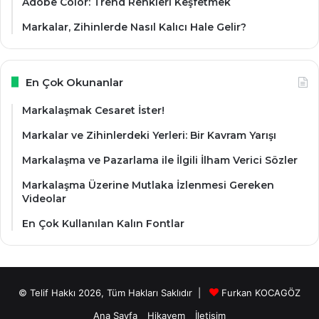
Adobe Color: Trend Renkleri Keşfetmek
Markalar, Zihinlerde Nasıl Kalıcı Hale Gelir?
En Çok Okunanlar
Markalaşmak Cesaret İster!
Markalar ve Zihinlerdeki Yerleri: Bir Kavram Yarışı
Markalaşma ve Pazarlama ile İlgili İlham Verici Sözler
Markalaşma Üzerine Mutlaka İzlenmesi Gereken
Videolar
En Çok Kullanılan Kalın Fontlar
© Telif Hakkı 2026, Tüm Hakları Saklıdır |
Furkan KOCAGÖZ
Ana Sayfa
Hikayem
İletişim