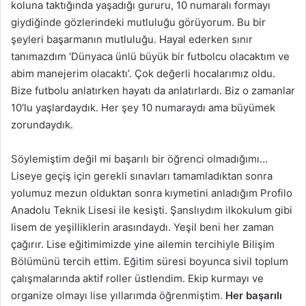
koluna taktığında yaşadığı gururu, 10 numaralı formayı
giydiğinde gözlerindeki mutluluğu görüyorum. Bu bir
şeyleri başarmanın mutluluğu. Hayal ederken sınır
tanımazdım ‘Dünyaca ünlü büyük bir futbolcu olacaktım ve
abim manejerim olacaktı’. Çok değerli hocalarımız oldu.
Bize futbolu anlatırken hayatı da anlatırlardı. Biz o zamanlar
10’lu yaşlardaydık. Her şey 10 numaraydı ama büyümek
zorundaydık.
Söylemiştim değil mi başarılı bir öğrenci olmadığımı…
Liseye geçiş için gerekli sınavları tamamladıktan sonra
yolumuz mezun olduktan sonra kıymetini anladığım Profilo
Anadolu Teknik Lisesi ile kesişti. Şanslıydım ilkokulum gibi
lisem de yeşilliklerin arasındaydı. Yeşil beni her zaman
çağırır. Lise eğitimimizde yine ailemin tercihiyle Bilişim
Bölümünü tercih ettim. Eğitim süresi boyunca sivil toplum
çalışmalarında aktif roller üstlendim. Ekip kurmayı ve
organize olmayı lise yıllarımda öğrenmiştim.
Her başarılı