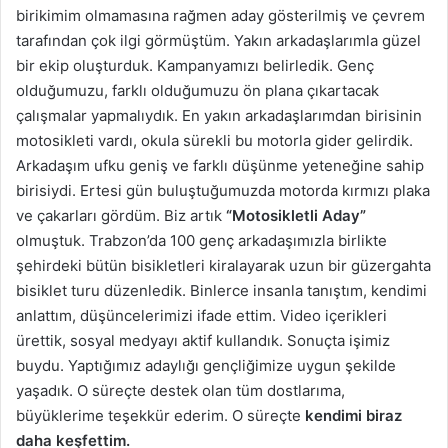
birikimim olmamasına rağmen aday gösterilmiş ve çevrem
tarafından çok ilgi görmüştüm. Yakın arkadaşlarımla güzel
bir ekip oluşturduk. Kampanyamızı belirledik. Genç
olduğumuzu, farklı olduğumuzu ön plana çıkartacak
çalışmalar yapmalıydık. En yakın arkadaşlarımdan birisinin
motosikleti vardı, okula sürekli bu motorla gider gelirdik.
Arkadaşım ufku geniş ve farklı düşünme yeteneğine sahip
birisiydi. Ertesi gün buluştuğumuzda motorda kırmızı plaka
ve çakarları gördüm. Biz artık
“Motosikletli Aday”
olmuştuk. Trabzon’da 100 genç arkadaşımızla birlikte
şehirdeki bütün bisikletleri kiralayarak uzun bir güzergahta
bisiklet turu düzenledik. Binlerce insanla tanıştım, kendimi
anlattım, düşüncelerimizi ifade ettim. Video içerikleri
ürettik, sosyal medyayı aktif kullandık. Sonuçta işimiz
buydu. Yaptığımız adaylığı gençliğimize uygun şekilde
yaşadık. O süreçte destek olan tüm dostlarıma,
büyüklerime teşekkür ederim. O süreçte
kendimi biraz
daha keşfettim.