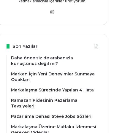
katmak amacıyla içerikler üretiyorum.
Ins
tag
ra
m
Son Yazılar
Daha önce siz de arabanızla
konuştunuz değil mi?
Markan İçin Yeni Deneyimler Sunmaya
Odaklan
Markalaşma Sürecinde Yapılan 4 Hata
Ramazan Pidesinin Pazarlama
Tavsiyeleri
Pazarlama Dehası Steve Jobs Sözleri
Markalaşma Üzerine Mutlaka İzlenmesi
Gereken Videolar