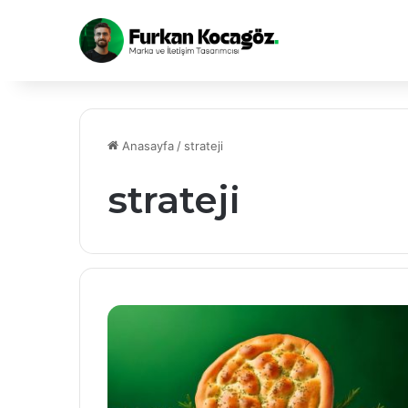
Anasayfa
/
strateji
strateji