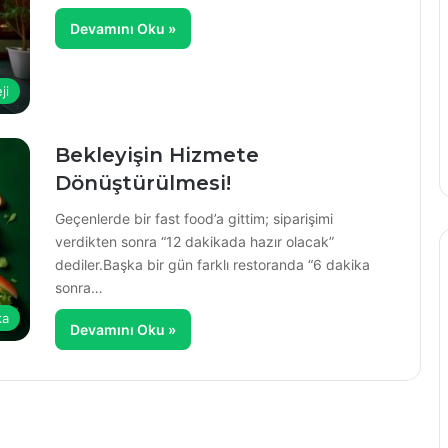
Devamını Oku »
ji
Bekleyişin Hizmete
Dönüştürülmesi!
Geçenlerde bir fast food’a gittim; siparişimi
verdikten sonra “12 dakikada hazır olacak”
dediler.Başka bir gün farklı restoranda “6 dakika
sonra…
ka
Devamını Oku »